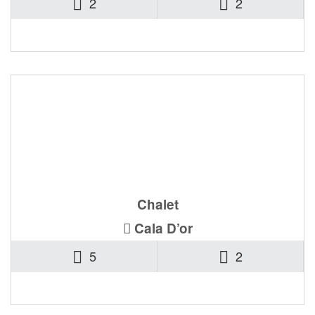
2
2
450.000€
Ref. LAC-0210
Chalet
Cala D’or
5
2
1.250.000€