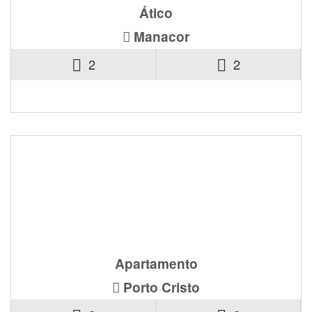
Ático
Manacor
2
2
495.000€
Ref. ROP-0105
Apartamento
Porto Cristo