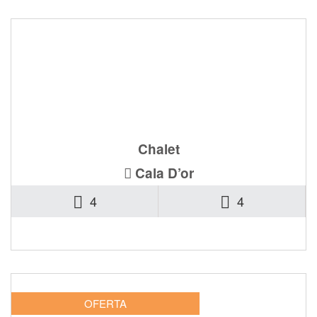
Ref. 0641-CE-C
Chalet
Cala D’or
4
4
1.225.000€
OFERTA