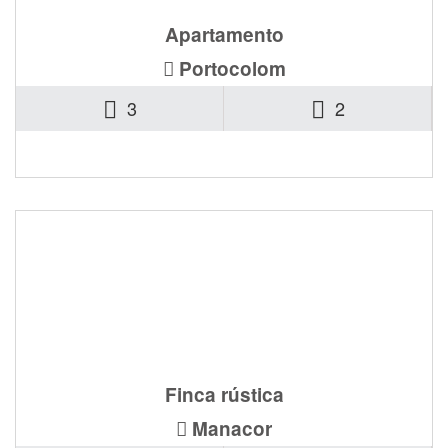
Apartamento
Portocolom
3
2
Consultar
Ref. ALB-226
Finca rústica
Manacor