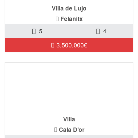
Villa de Lujo
Felanitx
5
4
3.500.000€
Ref. 0644-CE-C
Villa
Cala D’or