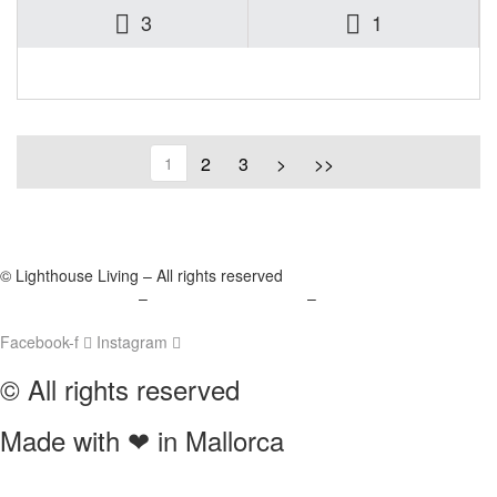
3
1
1.600.000€
2
3
>
>>
1
© Lighthouse Living – All rights reserved
Política de Cookies
–
Política de Privacidad
–
Aviso Legal
Mallorca Living
Facebook-f
Instagram
© All rights reserved
Made with ❤ in Mallorca