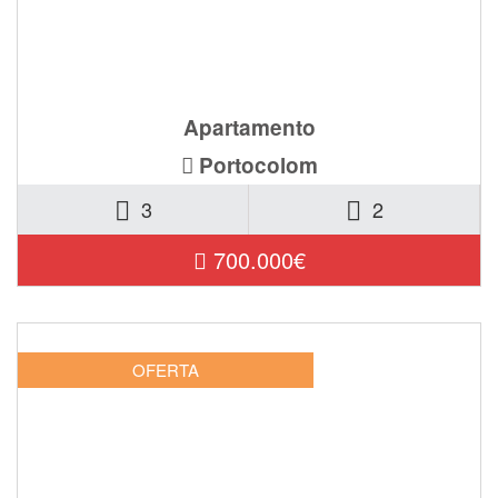
Ref. POR-2210
Apartamento
Portocolom
3
2
700.000€
OFERTA
Ref. POR-2609