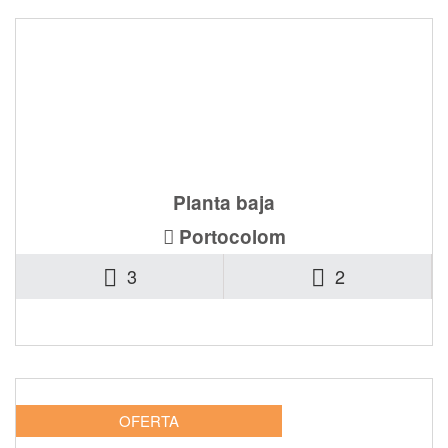
Ref. DNR-1301
Planta baja
Portocolom
3
2
885.000€
OFERTA