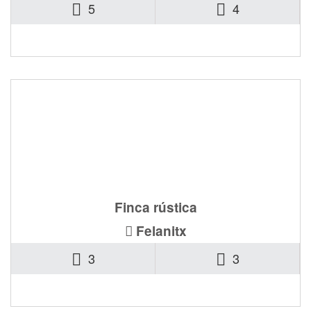
5
4
1.600.000€
Ref. 0640-CA-F
Finca rústica
Felanitx
3
3
3.000.000€