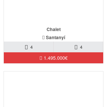
Ref. 599-EFC
Chalet
Santanyí
4
4
1.495.000€
Ref. BN-061